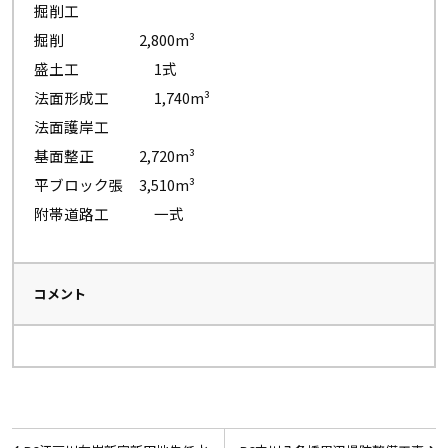
掘削工
掘削 2,800m³
盛土工 1式
法面形成工 1,740m³
法面護岸工
基面整正 2,720m³
平ブロック張 3,510m³
附帯道路工 一式
コメント
投