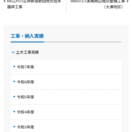
R6江戸川左岸新宿新田地先低水
R6中川八条橋周辺堤防整備工事
稿
護岸工事
（大瀬地区）
ナ
ビ
ゲ
工事・納入実績
ー
シ
土木工事実績
ョ
令和7年度
ン
令和6年度
令和5年度
令和4年度
令和3年度