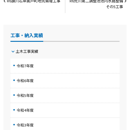
R6旗川右岸奥戸町地先築堤工事
R6荒川第二調整池池内水路整備
稿
その5工事
ナ
ビ
ゲ
工事・納入実績
ー
シ
土木工事実績
ョ
令和7年度
ン
令和6年度
令和5年度
令和4年度
令和3年度