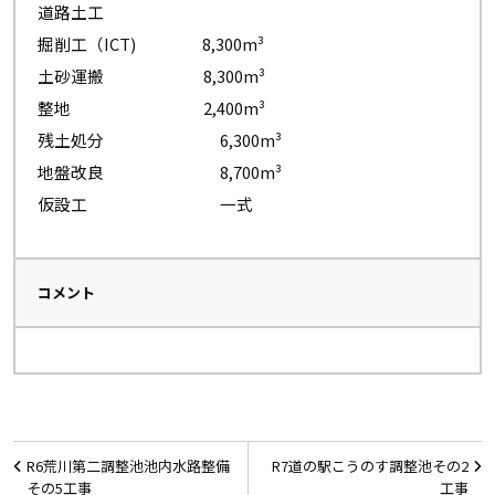
道路土工
掘削工（ICT) 8,300m³
土砂運搬 8,300m³
整地 2,400m³
残土処分 6,300m³
地盤改良 8,700m³
仮設工 一式
コメント
投
R6荒川第二調整池池内水路整備
R7道の駅こうのす調整池その2
稿
その5工事
工事