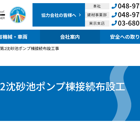
協力会社の
皆様へ
有機械・車両
会社案内
安全への取り
第2沈砂池ポンプ棟接続布設工事
2沈砂池ポンプ棟接続布設工