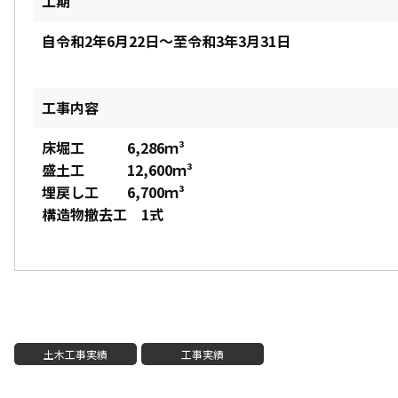
工期
自令和2年6月22日～至令和3年3月31日
工事内容
床堀工 6,286ｍ³
盛土工 12,600ｍ³
埋戻し工 6,700ｍ³
構造物撤去工 1式
土木工事実績
工事実績