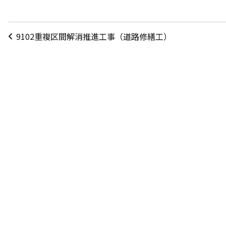
投
9102重複区間解消推進工事（道路修繕工）
稿
ナ
ビ
ゲ
ー
シ
ョ
ン