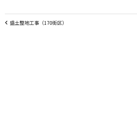
投
盛土整地工事（170街区）
稿
ナ
ビ
ゲ
ー
シ
ョ
ン