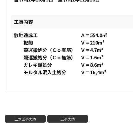
工事内容
敷地造成工 Ａ＝554.0㎡
掘削 Ｖ＝210m³
殻運搬処分（Ｃｏ有筋） Ｖ＝4.7m³
殻運搬処分（Ｃｏ無筋） Ｖ＝1.6m³
ガレキ類処分 Ｖ＝8.6m³
モルタル混入土処分 Ｖ＝16,4m³
土木工事実績
工事実績