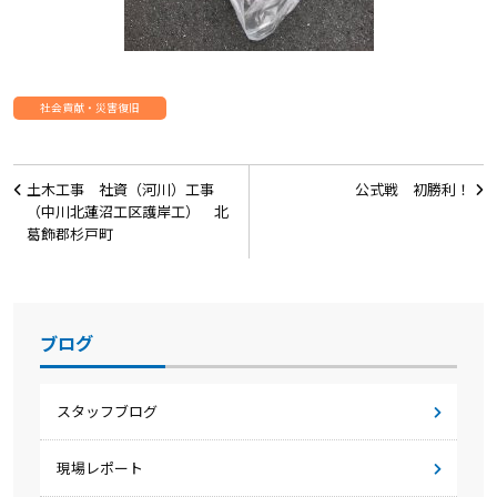
社会貢献・災害復旧
投
土木工事 社資（河川）工事
公式戦 初勝利！
稿
（中川北蓮沼工区護岸工） 北
葛飾郡杉戸町
ナ
ビ
ゲ
ブログ
ー
シ
スタッフブログ
ョ
ン
現場レポート