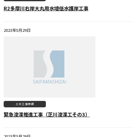
R2多摩川右岸大丸用水壇低水護岸工事
2023年5月29日
土木工事実績
緊急浚渫推進工事（芝川浚渫工その3）
2023年5月29日