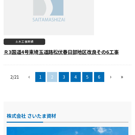
土木工事実績
Ｒ3国道4号東埼玉道路松伏春日部地区改良その6工事
‹
›
»
2/21
1
2
3
4
5
6
株式会社 さいたま資材