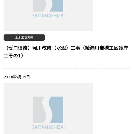
土木工事実績
（ゼロ債務）河川改修（水辺）工事（綾瀬川岩槻工区護岸
工その1）
2023年5月29日